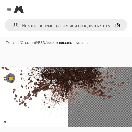
Magnific
Close menu
Поиск 
Главная
/
Стоковый
/
PSD
/
Кофе в порошке смесь…
Премиум