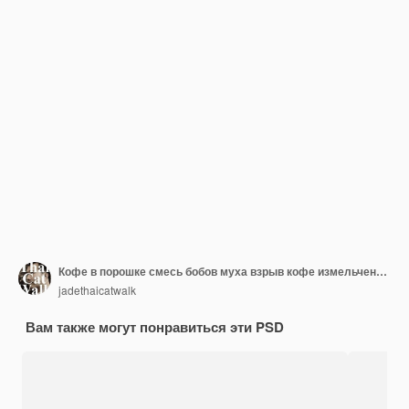
Кофе в порошке смесь бобов муха взрыв кофе измельченный смесь семена плавать взрываться абстрактная облачная муха кофе пыль порошок бобов брызги бросаются в воздух белый фон изолированный высокая скорость затвора замораживание
jadethaicatwalk
Вам также могут понравиться эти PSD