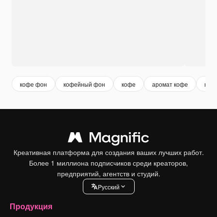
кофе фон
кофейный фон
кофе
аромат кофе
коф
Креативная платформа для создания ваших лучших работ.
Более 1 миллиона подписчиков среди креаторов,
предприятий, агентств и студий.
Pусский
Продукция