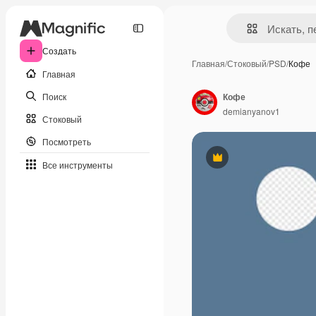
Создать
Главная
/
Стоковый
/
PSD
/
Кофе
Главная
Поиск
Кофе
demianyanov1
Стоковый
Посмотреть
Премиум
Все инструменты