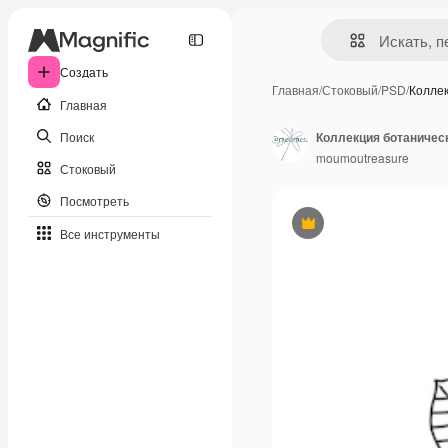
Создать
Главная
/
Стоковый
/
PSD
/
Колле
Главная
Поиск
moumoutreasure
Стоковый
Посмотреть
Премиум
Все инструменты