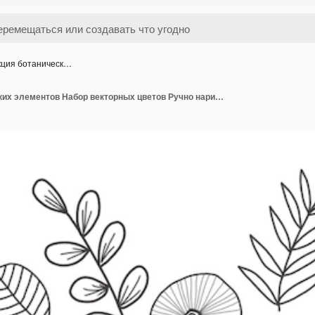
кция ботаническ…
Коллекция ботанических элементов Набор векторных цветов Ручно нарисованные художественные цветы