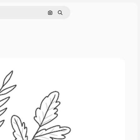
Поиск по изображению
Поиск