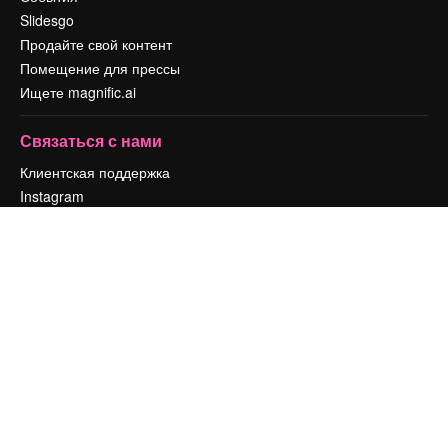
Slidesgo
Продайте свой контент
Помещение для прессы
Ищете magnific.ai
Связаться с нами
Клиентская поддержка
Instagram
YouTube
LinkedIn
TikTok
Discord
X
Reddit
Copyright © 2010-
2026
Freepik Company S.L.U.
Все права защищены
.