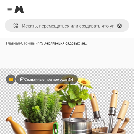
Magnific
Close menu
Поиск 
Главная
/
Стоковый
/
PSD
/
коллекция садовых ин…
Созданные при помощи ИИ
Премиум