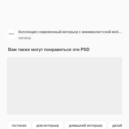
Коллекция современный интерьер с минималистской мебелью инстаграм истории шаблон psd дизайн
canalup
Вам также могут понравиться эти PSD
гостиная
дом интерьер
домашний интерьер
дизайн и