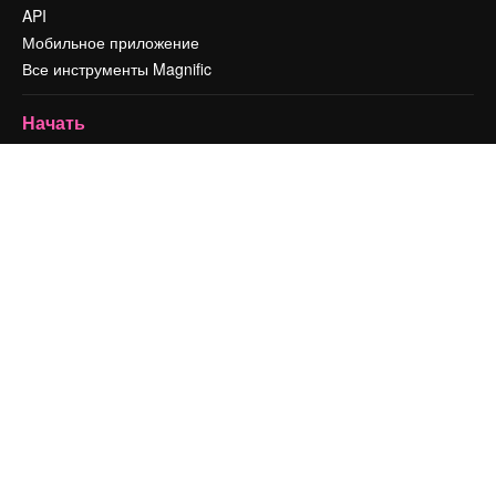
API
Мобильное приложение
Все инструменты Magnific
Начать
Academy
Документация по Пакету ИИ
Служба поддержки
Условия и положения
Политика конфиденциальности
Оригиналы
Новое
Политика файлов cookie
Центр доверия
Партнеры
Предприятие
Компания
Цены