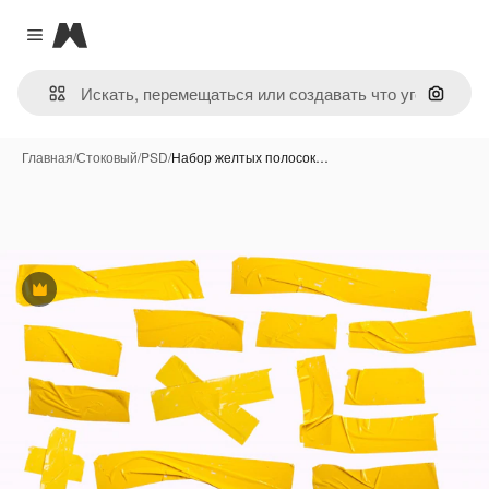
Magnific
Close menu
Поиск 
Главная
/
Стоковый
/
PSD
/
Набор желтых полосок…
Премиум