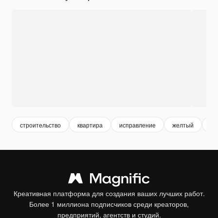
строительство
квартира
исправление
желтый
ре
Креативная платформа для создания ваших лучших работ.
Более 1 миллиона подписчиков среди креаторов,
предприятий, агентств и студий.