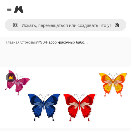
Magnific
Close menu
Поиск 
Главная
/
Стоковый
/
PSD
/
Набор красочных бабо…
Премиум