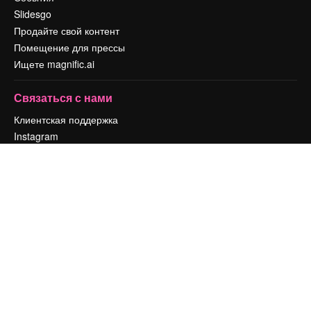
Slidesgo
Продайте свой контент
Помещение для прессы
Ищете magnific.ai
Связаться с нами
Клиентская поддержка
Instagram
YouTube
LinkedIn
TikTok
Discord
X
Reddit
Copyright © 2010-
2026
Freepik Company S.L.U.
Все права защищены
.