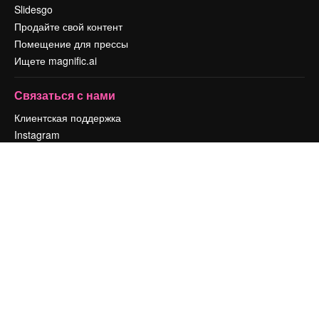
Slidesgo
Продайте свой контент
Помещение для прессы
Ищете magnific.ai
Связаться с нами
Клиентская поддержка
Instagram
YouTube
LinkedIn
TikTok
Discord
X
Reddit
Copyright © 2010-
2026
Freepik Company S.L.U.
Все права защищены
.