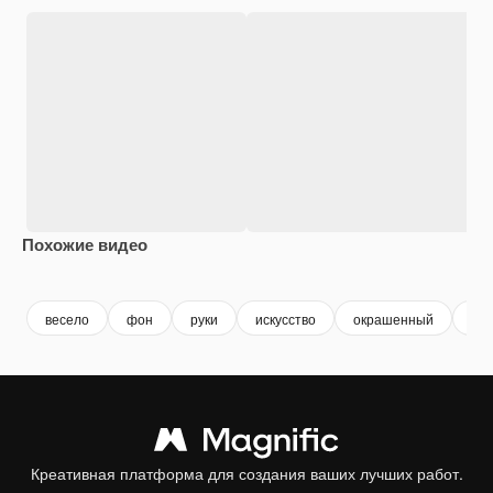
Похожие видео
Premium
Premium
Сгенерировано с помощью ИИ
Premium
Premium
Сгенериров
весело
фон
руки
искусство
окрашенный
кр
Креативная платформа для создания ваших лучших работ.