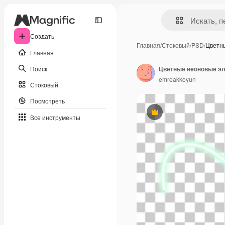
Создать
Главная
/
Стоковый
/
PSD
/
Цветн
Главная
Поиск
Цветные неоновые э
emreakkoyun
Стоковый
Посмотреть
Премиум
Все инструменты