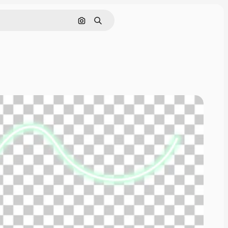
Поиск по изображению
Поиск