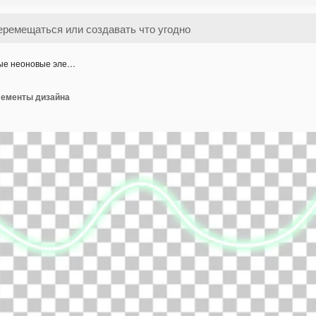
ые неоновые эле…
лементы дизайна