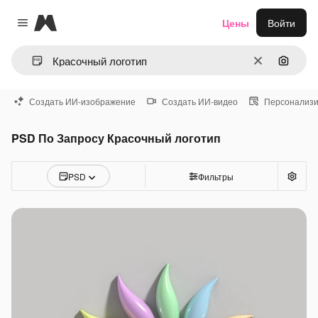
Magnific
Цены
Войти
Close menu
Очистить
Поиск 
Создать ИИ-изображение
Создать ИИ-видео
Персонализи
PSD По Запросу Красочный логотип
PSD
Фильтры