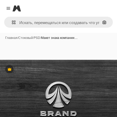
Magnific
Close menu
Поиск 
Главная
/
Стоковый
/
PSD
/
Макет знака компании…
Премиум