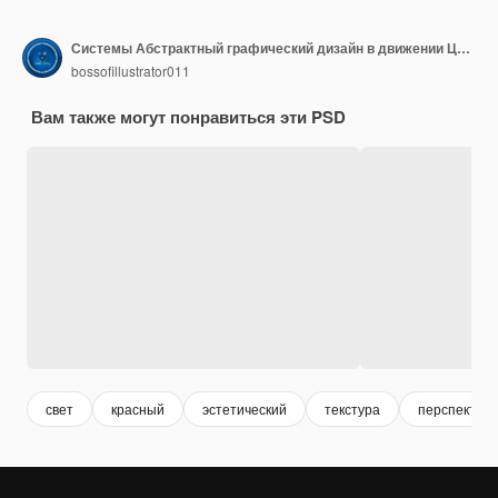
Системы Абстрактный графический дизайн в движении Цифровая глубина Голубой цвет Симметричное искусство
bossofillustrator011
Вам также могут понравиться эти PSD
свет
красный
эстетический
текстура
перспектив