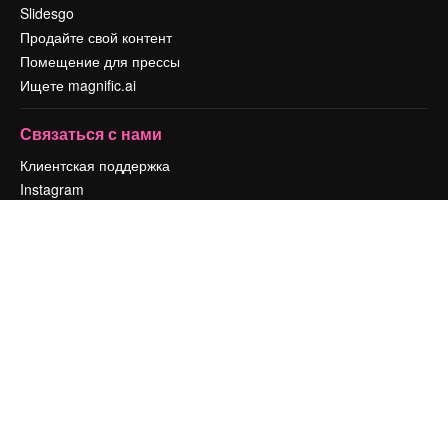
Slidesgo
Продайте свой контент
Помещение для прессы
Ищете magnific.ai
Связаться с нами
Клиентская поддержка
Instagram
YouTube
LinkedIn
TikTok
Discord
X
Reddit
Copyright © 2010-
2026
Freepik Company S.L.U.
Все права защищены
.