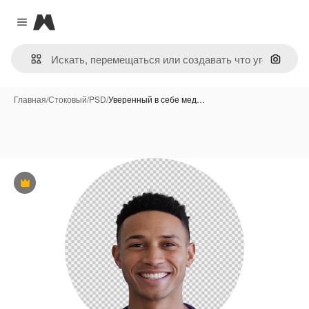
Magnific
Close menu
Поиск 
Главная
/
Стоковый
/
PSD
/
Уверенный в себе мед…
Премиум