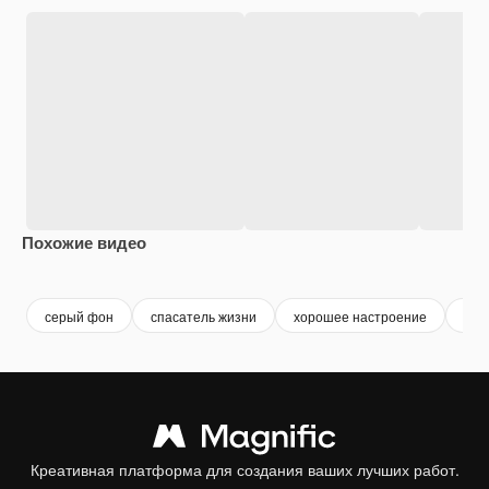
Похожие видео
Premium
Premium
Premium
Premium
серый фон
спасатель жизни
хорошее настроение
бел
Креативная платформа для создания ваших лучших работ.