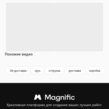
Похожие видео
Premium
Premium
Сгенерировано с помощью ИИ
Premium
Premium
Сгенериров
3d доставка
груз
отгрузка
доставка
коробка
Креативная платформа для создания ваших лучших работ.