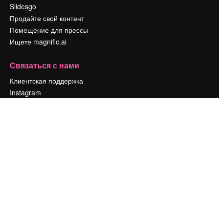
Slidesgo
Продайте свой контент
Помещение для прессы
Ищете magnific.ai
Связаться с нами
Клиентская поддержка
Instagram
YouTube
LinkedIn
TikTok
Discord
X
Reddit
Copyright © 2010-
2026
Freepik Company S.L.U.
Все права защищены
.