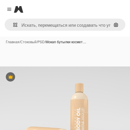
Magnific
Close menu
Поиск 
Главная
/
Стоковый
/
PSD
/
Мокап бутылки космет…
Премиум