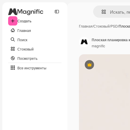
Создать
Главная
/
Стоковый
/
PSD
/
Плоск
Главная
Поиск
Плоская планировка 
magnific
Стоковый
Посмотреть
Премиум
Все инструменты