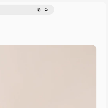
Поиск по изображению
Поиск