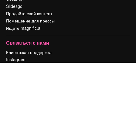
Slidesgo
Продайте свой контент
Помещение для прессы
Ищете magnific.ai
Связаться с нами
Клиентская поддержка
Instagram
YouTube
LinkedIn
TikTok
Discord
X
Reddit
Copyright © 2010-
2026
Freepik Company S.L.U.
Все права защищены
.