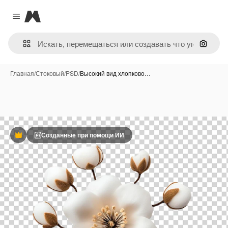
Magnific
Close menu
Поиск 
Главная
/
Стоковый
/
PSD
/
Высокий вид хлопково…
Созданные при помощи ИИ
Премиум