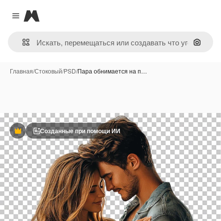
Magnific
Close menu
Поиск 
Главная
/
Стоковый
/
PSD
/
Пара обнимается на п…
Созданные при помощи ИИ
Премиум