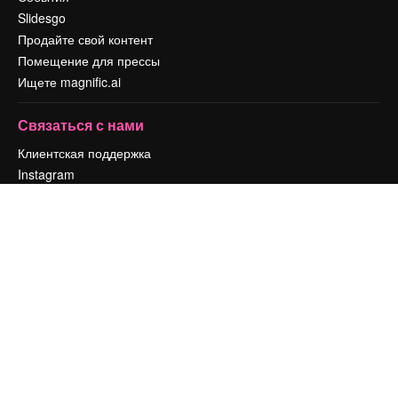
Slidesgo
Продайте свой контент
Помещение для прессы
Ищете magnific.ai
Связаться с нами
Клиентская поддержка
Instagram
YouTube
LinkedIn
TikTok
Discord
X
Reddit
Copyright © 2010-
2026
Freepik Company S.L.U.
Все права защищены
.