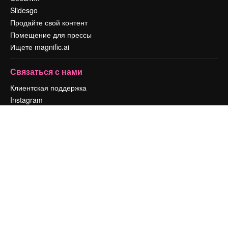
Slidesgo
Продайте свой контент
Помещение для прессы
Ищете magnific.ai
Связаться с нами
Клиентская поддержка
Instagram
YouTube
LinkedIn
TikTok
Discord
X
Reddit
Copyright © 2010-
2026
Freepik Company S.L.U.
Все права защищены
.