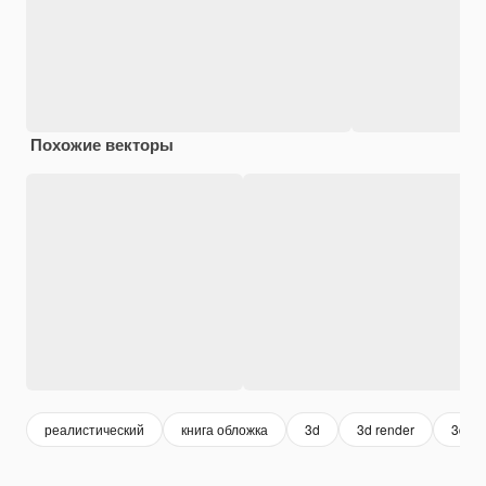
Похожие векторы
реалистический
книга обложка
3d
3d render
3d m