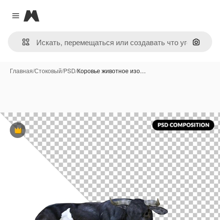
Magnific
Close menu
Поиск 
Главная
/
Стоковый
/
PSD
/
Коровье животное изо…
Премиум