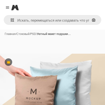
Magnific
Close menu
Поиск 
Главная
/
Стоковый
/
PSD
/
Уютный макет подушки…
Премиум