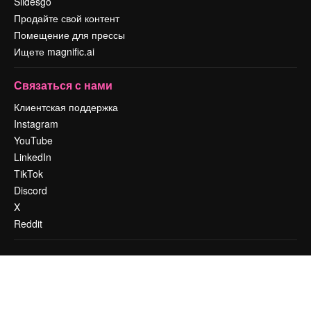
Slidesgo
Продайте свой контент
Помещение для прессы
Ищете magnific.ai
Связаться с нами
Клиентская поддержка
Instagram
YouTube
LinkedIn
TikTok
Discord
X
Reddit
Copyright © 2010-
2026
Freepik Company S.L.U.
Все права защищены
.