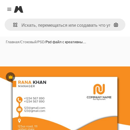
Magnific
Close menu
Поиск 
Главная
/
Стоковый
/
PSD
/
Psd файл с креативны…
Премиум