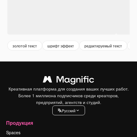
золотой текст
шрифт эффект
редактируемый текст
те
Креативная платформа для создания ваших лучших работ.
Более 1 миллиона подписчиков среди креаторов,
предприятий, агентств и студий.
Pусский
Продукция
Spaces