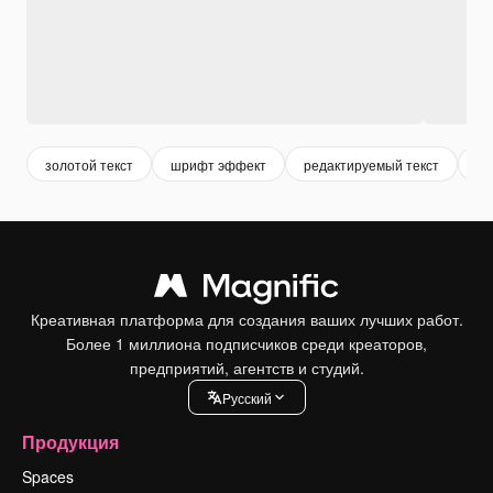
золотой текст
шрифт эффект
редактируемый текст
те
Креативная платформа для создания ваших лучших работ.
Более 1 миллиона подписчиков среди креаторов,
предприятий, агентств и студий.
Pусский
Продукция
Spaces