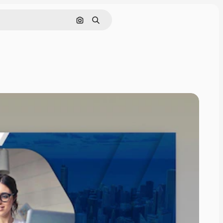
Поиск по изображению
Поиск