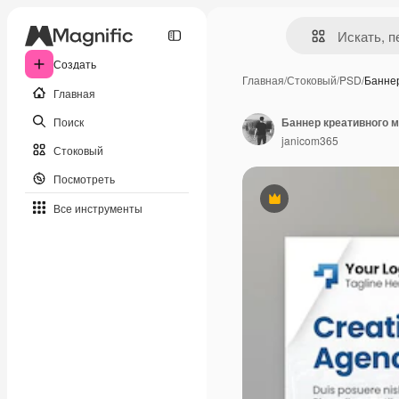
Создать
Главная
/
Стоковый
/
PSD
/
Банне
Главная
Поиск
Баннер креативного м
janicom365
Стоковый
Посмотреть
Премиум
Все инструменты