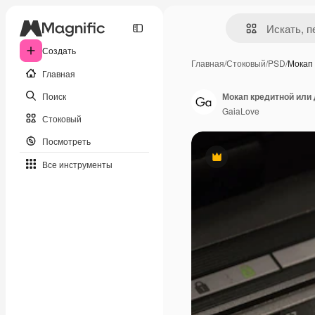
Создать
Главная
/
Стоковый
/
PSD
/
Мокап
Главная
Поиск
Мокап кредитной или
GaiaLove
Стоковый
Посмотреть
Премиум
Все инструменты