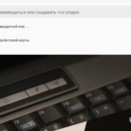
 кредитной или …
 дебетовой карты