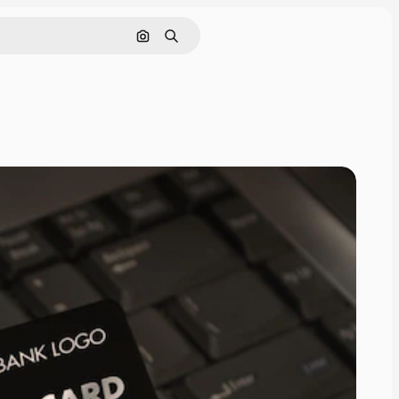
Поиск по изображению
Поиск