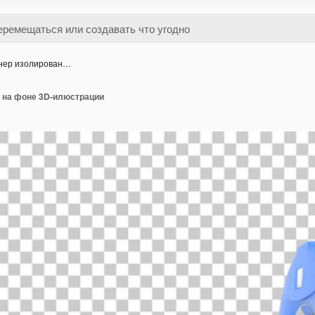
анер изолирован…
н на фоне 3D-илюстрации