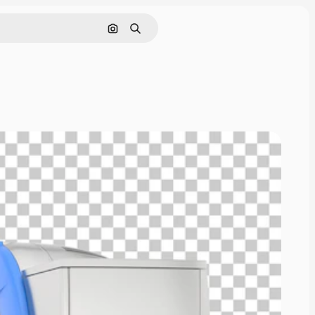
Поиск по изображению
Поиск