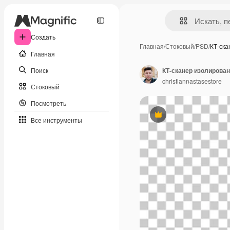
Создать
Главная
/
Стоковый
/
PSD
/
КТ-ск
Главная
Поиск
КТ-сканер изолирова
christiannastasestore
Стоковый
Посмотреть
Премиум
Все инструменты