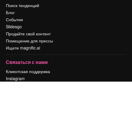
Поиск тенденций
Блог
События
Slidesgo
Продайте свой контент
Помещение для прессы
Ищете magnific.ai
Связаться с нами
Клиентская поддержка
Instagram
YouTube
LinkedIn
TikTok
Discord
X
Reddit