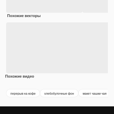
Похожие векторы
Похожие видео
Premium
Premium
Сгенерировано с помощью ИИ
Premium
Premium
Сгенериров
перерыв на кофе
хлебобулочные фон
макет чашки чая