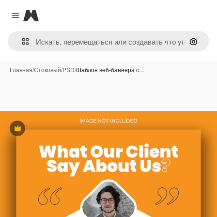
Magnific
Close menu
Поиск 
Главная
/
Стоковый
/
PSD
/
Шаблон веб-баннера с…
Премиум