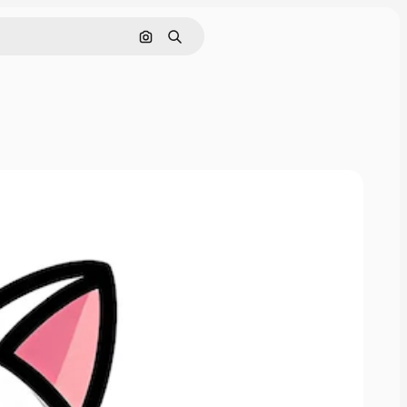
Поиск по изображению
Поиск