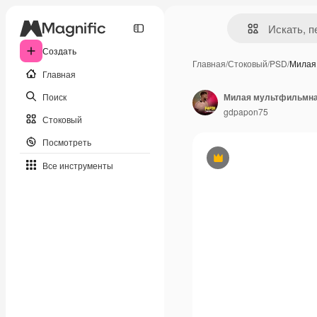
Создать
Главная
/
Стоковый
/
PSD
/
Милая
Главная
Поиск
Милая мультфильмная
gdpapon75
Стоковый
Посмотреть
Премиум
Все инструменты