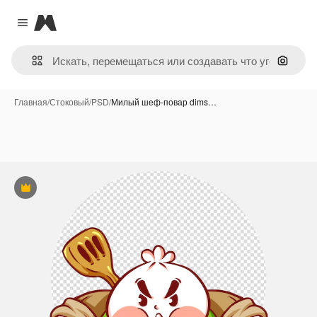
Magnific
Close menu
Поиск 
Главная
/
Стоковый
/
PSD
/
Милый шеф-повар dims…
Премиум