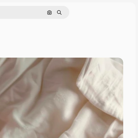
Поиск по изображению
Поиск