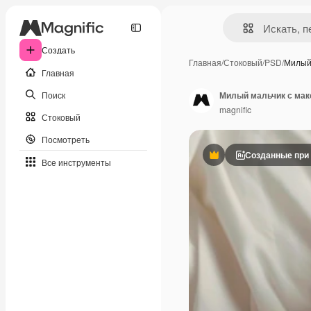
Создать
Главная
/
Стоковый
/
PSD
/
Милый
Главная
Поиск
Милый мальчик с мак
magnific
Стоковый
Посмотреть
Созданные при
Премиум
Все инструменты