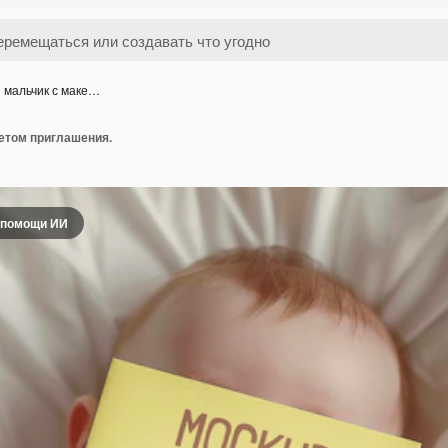
 мальчик с маке…
етом приглашения.
 помощи ИИ