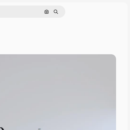
Поиск по изображению
Поиск