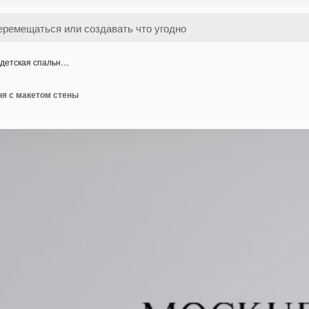
 детская спальн…
ня с макетом стены