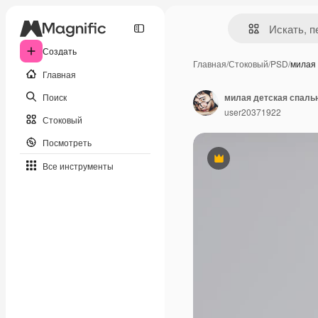
Создать
Главная
/
Стоковый
/
PSD
/
милая
Главная
Поиск
милая детская спаль
user20371922
Стоковый
Посмотреть
Премиум
Все инструменты