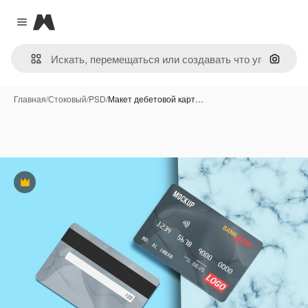
Magnific
Close menu
Поиск 
Главная
/
Стоковый
/
PSD
/
Макет дебетовой карт…
Премиум