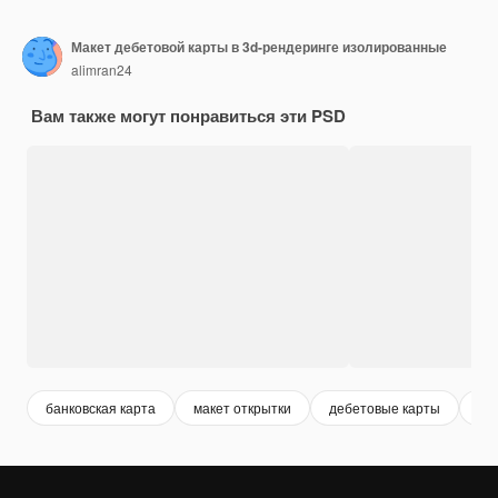
Макет дебетовой карты в 3d-рендеринге изолированные
alimran24
Вам также могут понравиться эти PSD
банковская карта
макет открытки
дебетовые карты
ба