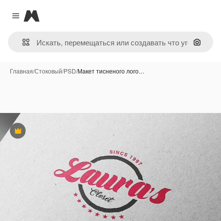
Magnific
Close menu
Поиск 
Главная
/
Стоковый
/
PSD
/
Макет тисненого лого…
Премиум