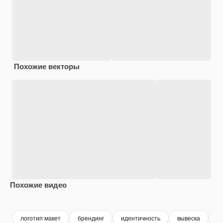
Похожие векторы
Похожие видео
Premium
Premium
Premium
Premium
логотип макет
брендинг
идентичность
вывеска
л