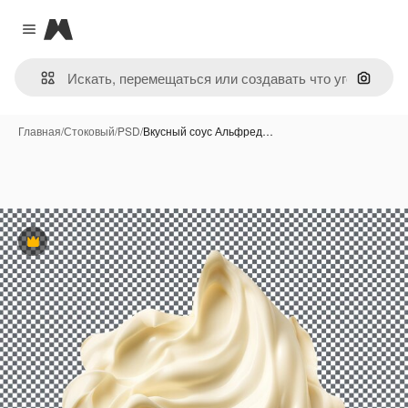
Magnific
Close menu
Поиск 
Главная
/
Стоковый
/
PSD
/
Вкусный соус Альфред…
Премиум