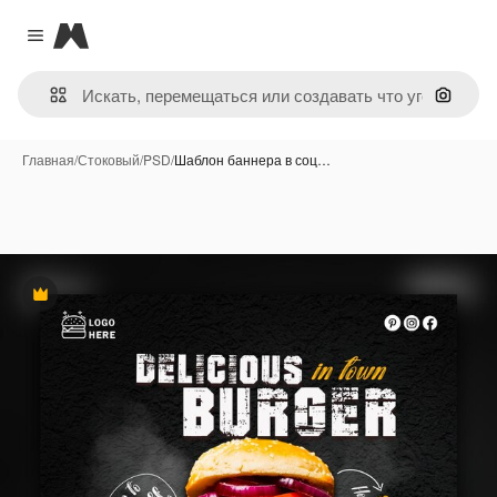
Magnific
Close menu
Поиск 
Главная
/
Стоковый
/
PSD
/
Шаблон баннера в соц…
Премиум