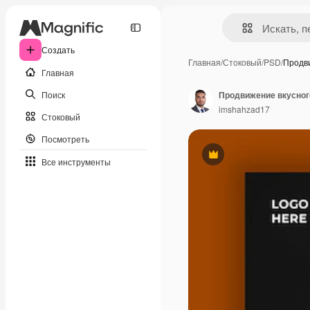
Создать
Главная
/
Стоковый
/
PSD
/
Продв
Главная
Поиск
imshahzad17
Стоковый
Посмотреть
Премиум
Все инструменты