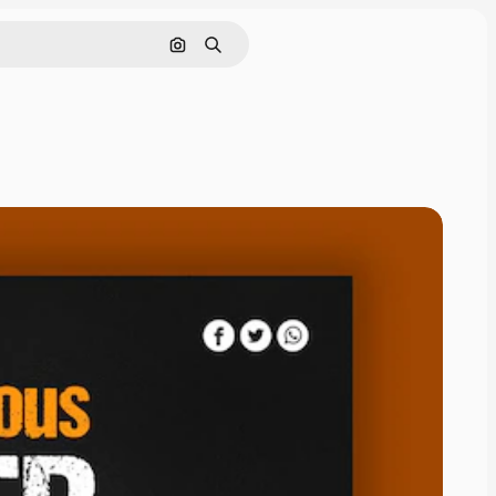
Поиск по изображению
Поиск