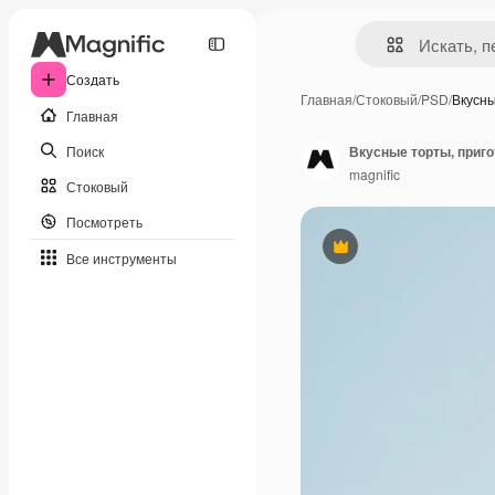
Создать
Главная
/
Стоковый
/
PSD
/
Вкусны
Главная
Поиск
Вкусные торты, приг
magnific
Стоковый
Посмотреть
Премиум
Все инструменты