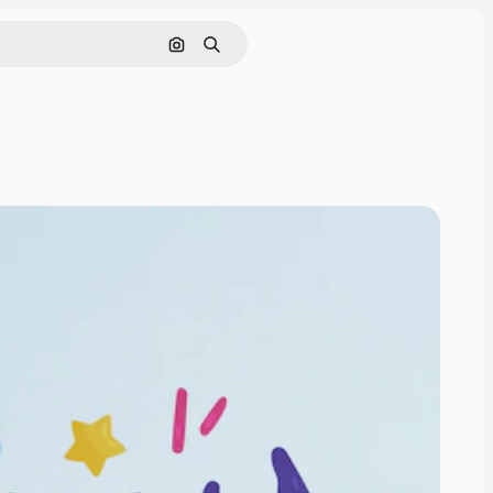
Поиск по изображению
Поиск