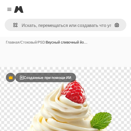
Magnific
Close menu
Поиск 
Главная
/
Стоковый
/
PSD
/
Вкусный сливочный йо…
Созданные при помощи ИИ
Премиум