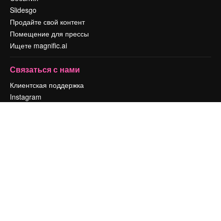
Slidesgo
Продайте свой контент
Помещение для прессы
Ищете magnific.ai
Связаться с нами
Клиентская поддержка
Instagram
YouTube
LinkedIn
TikTok
Discord
X
Reddit
Copyright © 2010-
2026
Freepik Company S.L.U.
Все права защищены
.