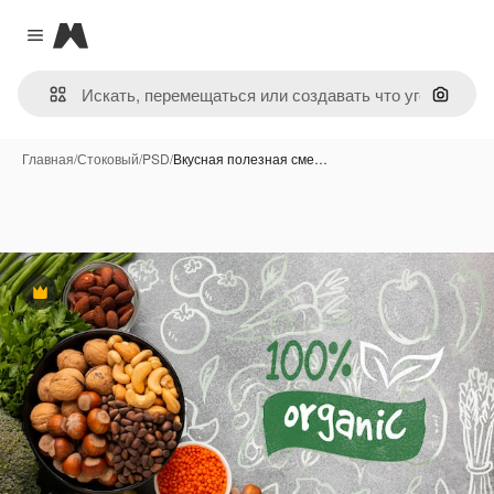
Magnific
Close menu
Поиск 
Главная
/
Стоковый
/
PSD
/
Вкусная полезная сме…
Премиум