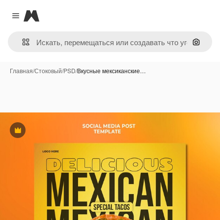
Magnific
Close menu
Поиск 
Главная
/
Стоковый
/
PSD
/
Вкусные мексиканские…
Премиум