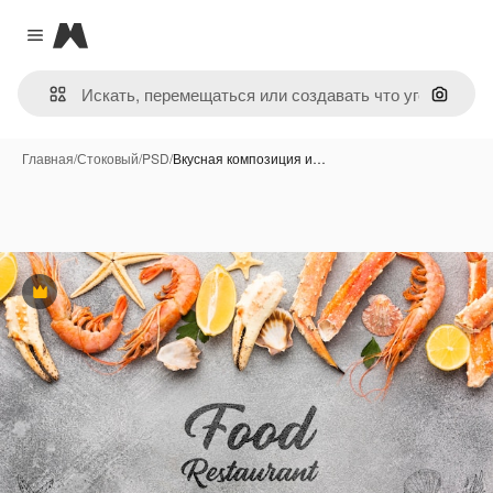
Magnific
Close menu
Поиск 
Главная
/
Стоковый
/
PSD
/
Вкусная композиция и…
Премиум