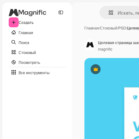
Создать
Главная
/
Стоковый
/
PSD
/
Целев
Главная
Поиск
Целевая страница ша
magnific
Стоковый
Посмотреть
Премиум
Все инструменты