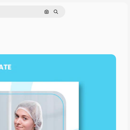
Поиск по изображению
Поиск