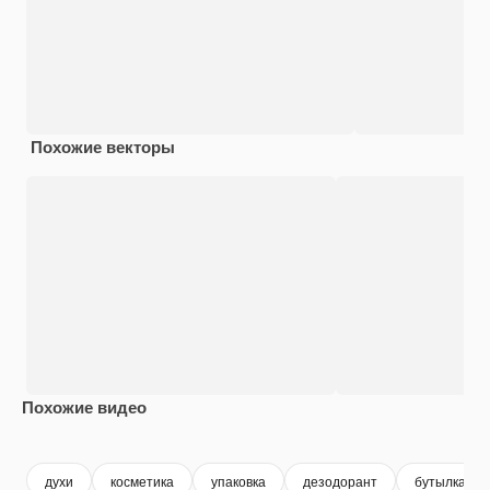
Похожие векторы
Похожие видео
Premium
Premium
Premium
Premium
духи
косметика
упаковка
дезодорант
бутылка