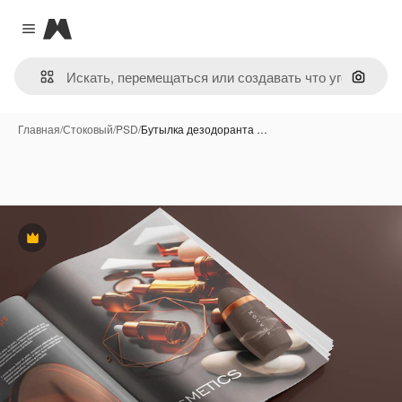
Magnific
Close menu
Поиск 
Главная
/
Стоковый
/
PSD
/
Бутылка дезодоранта …
Премиум