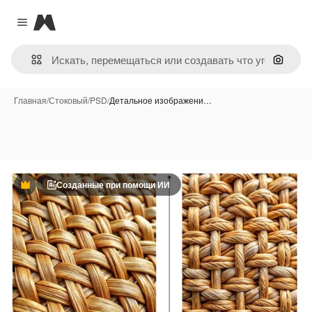
Magnific
Close menu
Поиск 
Главная
/
Стоковый
/
PSD
/
Детальное изображени…
Созданные при помощи ИИ
Премиум