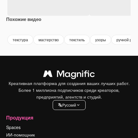
Похожие видео
Premium
Premium
Сгенерировано с помощью ИИ
Premium
Premium
Сгенериров
текстура
мастерство
текстиль
узоры
ручной раб
Креативная платформа для создания ваших лучших работ.
Более 1 миллиона подписчиков среди креаторов,
предприятий, агентств и студий.
Pусский
Продукция
Spaces
ИИ-помощник