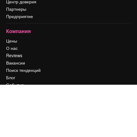
Центр доверия
Партнеры
Предприятие
Компания
Цены
О нас
Reviews
Вакансии
Поиск тенденций
Блог
События
Slidesgo
Продайте свой контент
Помещение для прессы
Ищете magnific.ai
Связаться с нами