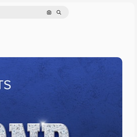
Поиск по изображению
Поиск