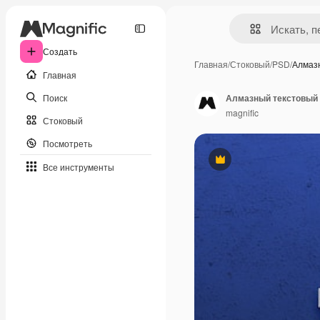
Создать
Главная
/
Стоковый
/
PSD
/
Алмаз
Главная
Поиск
Алмазный текстовый
magnific
Стоковый
Посмотреть
Премиум
Все инструменты